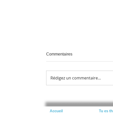
Commentaires
Rédigez un commentaire...
L’enfant intérieur : cette part
de nous qui continue de nous
accompagner
Accueil
Tu es t