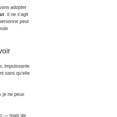
uvons adopter 
eur
. Il ne s’agit 
 personne peut 
eule 
voir
e, impuissante 
nt sans qu’elle 
« je ne peux 
in — mais de 