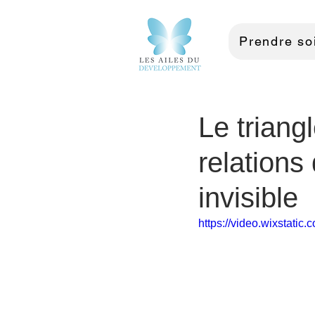
Prendre soi
Le trian
relations
invisible
https://video.wixstat