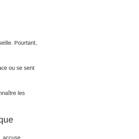
eille. Pourtant, 
ace ou se sent 
naître les 
ique
, accuse, 