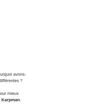
ourquoi avons-
ifférentes ?
our mieux 
de Karpman
.