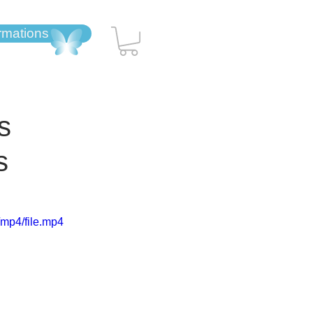
ormations
s
s
mp4/file.mp4