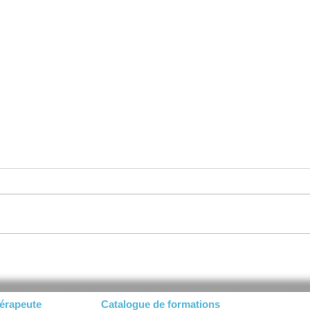
Pourquoi a-t-on des
Sorti
ruminations le soir ?
comp
fonc
hérapeute
Catalogue de formations