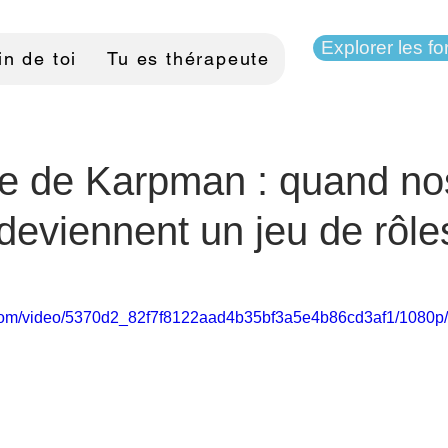
Explorer les f
n de toi
Tu es thérapeute
gle de Karpman : quand no
 deviennent un jeu de rôle
ic.com/video/5370d2_82f7f8122aad4b35bf3a5e4b86cd3af1/1080p/