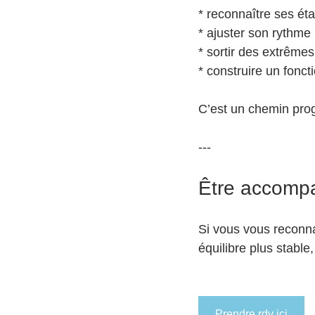
* reconnaître ses éta
* ajuster son rythme
* sortir des extrêmes
* construire un fonc
C’est un chemin prog
---
Être accomp
Si vous vous reconna
équilibre plus stabl
Prendre rdv ici