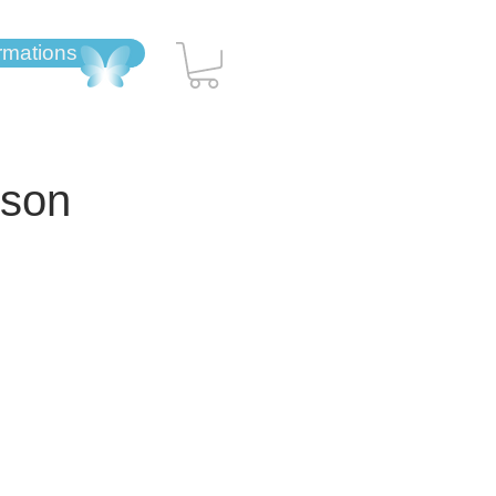
ormations
 son