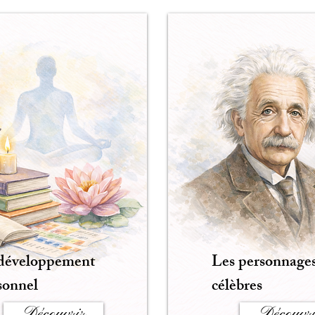
développement
Les personnage
sonnel
célèbres
Découvrir
Découvri