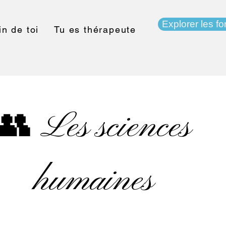
Explorer les f
n de toi
Tu es thérapeute
👥 Les sciences
humaines