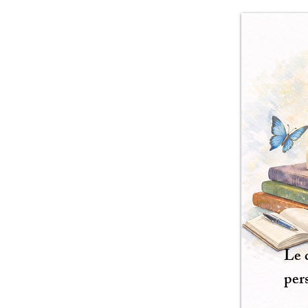
Le 
per