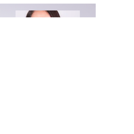
Jessie CASTEILL
Accélératrice de croissance
personnelle
Formatrice et Fondatrice des Ailes Du
Développement
" Souffrant d'un perfectionnisme
excessif, le stress depuis toute jeune a
été présent dans ma vie. L'exigence
excessive que le perfectionnisme
réclame demande une concentration,
des efforts et une énergie que j'ai vite