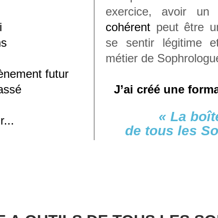
exercice, avoir un 
i
cohérent
peut être un
ns
se sentir légitime 
métier de Sophrologu
vènement futur
passé
J’ai créé une forma
« La boît
...
de tous les S