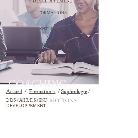
DEVELOPPEMENT
FORMATIONS
ENTREPRISE
QUI-SUIS JE ?
CONTACT
COACHING
Accueil
/
Formations
/
Sophrologie
/
GESTION DES EMOTIONS
LES AILES DU
DEVELOPPEMENT