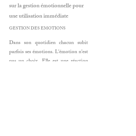
sur la gestion émotionnelle pour
une utilisation immédiate​
GESTION DES EMOTIONS
Dans son quotidien chacun subit
parfois ses émotions. L'émotion n'est
pas un choix. Elle est une réaction
interne spontanée, indépendante de
notre volonté. Bien que beaucoup
présentées dans les médias, les
émotions sont dans la vie de tous les
jours très peu accompagnées. Chacun
a cependant besoin pour maintenir
un équilibre de vie de garder un
comportement adapté à une émotion