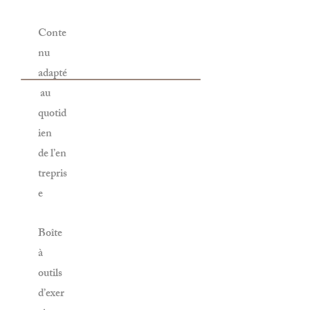
Conte
nu
adapté
au
quotid
ien
de l’en
trepris
e
Boîte
à
outils
d’exer