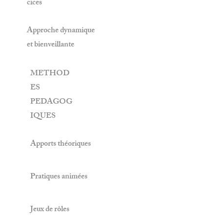
cices
Approche dynamique
et bienveillante
METHOD
ES
PEDAGOG
IQUES
Apports théoriques
Pratiques animées
Jeux de rôles